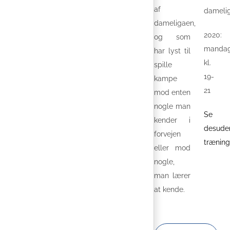
af
dameli
dameligaen,
2020:
og som
manda
har lyst til
kl.
spille
19-
kampe
21
mod enten
nogle man
Se
kender i
desude
forvejen
træning
eller mod
nogle,
man lærer
at kende.