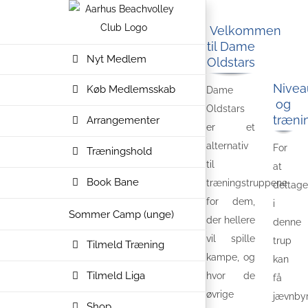
Skip
to
Velkommen
til Dame
content
Nyt Medlem
Oldstars
Nivea
Køb Medlemsskab
Dame
og
Oldstars
træni
Arrangementer
er et
alternativ
For
Træningshold
til
at
Book Bane
træningstruppene
deltage
for dem,
i
Sommer Camp (unge)
der hellere
denne
vil spille
trup
Tilmeld Træning
kampe, og
kan
Tilmeld Liga
hvor de
få
øvrige
jævnby
Shop