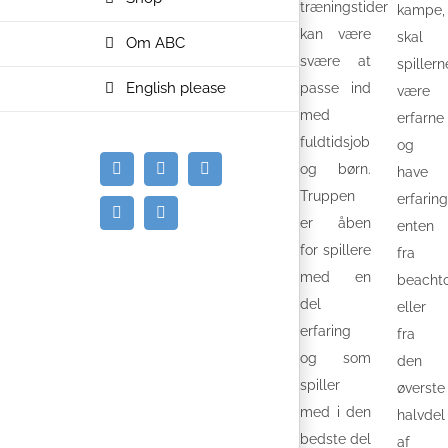
træningstider
kampe,
kan være
skal
Om ABC
svære at
spillern
English please
passe ind
være
med
erfarne
fuldtidsjob
og
og børn.
have
E-
Facebook
Instagram
mail
Truppen
erfaring
Spotify
YouTube
er åben
enten
for spillere
fra
med en
beacht
del
eller
erfaring
fra
og som
den
spiller
øverste
med i den
halvdel
bedste del
af