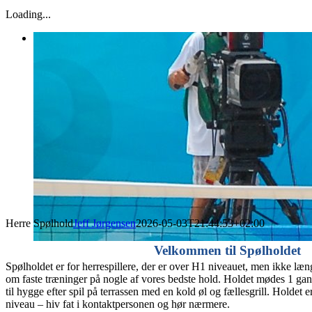
E-
Facebook
Instagram
Spotify
YouTube
Loading...
mail
Herre Spølhold
Jeff Jørgensen
2026-05-03T21:44:53+02:00
Velkommen til Spølholdet
Spølholdet er for herrespillere, der er over H1 niveauet, men ikke læn
om faste træninger på nogle af vores bedste hold. Holdet mødes 1 ga
til hygge efter spil på terrassen med en kold øl og fællesgrill. Holdet e
niveau – hiv fat i kontaktpersonen og hør nærmere.