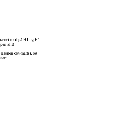
ar trænet med på H1 og H1
ppen af B.
sæsonen okt-marts), og
tart.