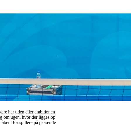
gere har tiden eller ambitionen
ng om ugen, hvor der ligges op
r åbent for spillere på passende