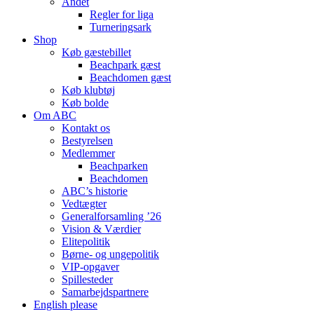
Andet
Regler for liga
Turneringsark
Shop
Køb gæstebillet
Beachpark gæst
Beachdomen gæst
Køb klubtøj
Køb bolde
Om ABC
Kontakt os
Bestyrelsen
Medlemmer
Beachparken
Beachdomen
ABC’s historie
Vedtægter
Generalforsamling ’26
Vision & Værdier
Elitepolitik
Børne- og ungepolitik
VIP-opgaver
Spillesteder
Samarbejdspartnere
English please