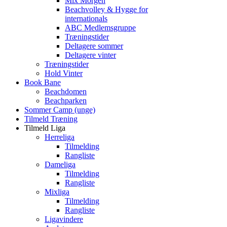
Mix Morgen
Beachvolley & Hygge for
internationals
ABC Medlemsgruppe
Træningstider
Deltagere sommer
Deltagere vinter
Træningstider
Hold Vinter
Book Bane
Beachdomen
Beachparken
Sommer Camp (unge)
Tilmeld Træning
Tilmeld Liga
Herreliga
Tilmelding
Rangliste
Dameliga
Tilmelding
Rangliste
Mixliga
Tilmelding
Rangliste
Ligavindere