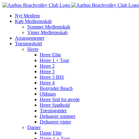
Skip
to
Nyt Medlem
content
Køb Medlemsskab
Sommer Medlemskab
Vinter Medlemsskab
Arrangementer
Træningshold
Herre
Herre Elite
Herre 1 + Tour
Herre 2
Herre 3
Herre 3 IHS
Herre 4
Begynder Beach
Oldstars
Herre Spil for øvede
Herre Spølhold
Træningstider
Deltagere sommer
Deltagere vinter
Damer
Dame Elite
Dame 1 + Tour