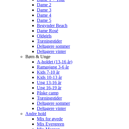
Dame 2
Dame 3
Dame 4
Dame 5
Begynder Beach
Dame Rosé
Oldgirls
Træningstider
Deltagere sommer
Deltagere vinter
Børn & Unge
A-holdet (13-16 år)
Ramasjang 3-6 år
Kids 7-10 år
Kids 10-13 år
Ung 13-16 år
Ung 16-19 år
Påske camp
Træningstider
Deltagere sommer
Deltagere vinter
Andre hold
Mix for øvede
Mix Evergreen