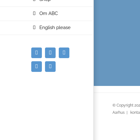
Om ABC
English please
E-
Facebook
Instagram
mail
Spotify
YouTube
© Copyright
202
Aarhus | konta