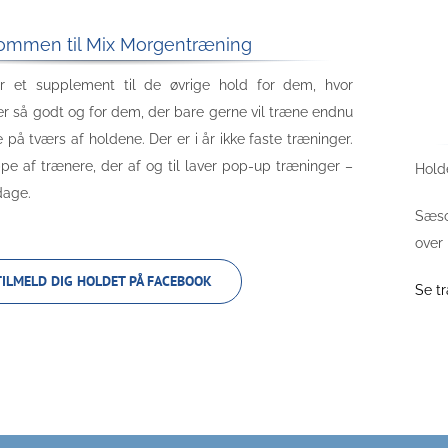
ommen til Mix Morgentræning
r et supplement til de øvrige hold for dem, hvor
er så godt og for dem, der bare gerne vil træne endnu
på tværs af holdene. Der er i år ikke faste træninger.
pe af trænere, der af og til laver pop-up træninger –
Holde
dage.
Sæson
over
TILMELD DIG HOLDET PÅ FACEBOOK
Se t