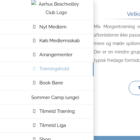
Skip
to
Velk
content
Nyt Medlem
Mix Morgentræning e
aftentiderne ikke pass
Køb Medlemsskab
mere og møde spillere 
Der er en mindre grup
Arrangementer
typisk fredage formid
Træningshold
Book Bane
Sommer Camp (unge)
Tilmeld Træning
Tilmeld Liga
Shop