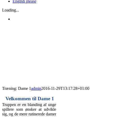
English please
E-
Facebook
Instagram
Spotify
YouTube
Loading...
mail
Træning: Dame 1
admin
2016-11-29T13:17:28+01:00
Velkommen til Dame 1
Truppen er en blanding af unge
spillere som ønsker at udvikle
sig, og de mere rutinerede damer