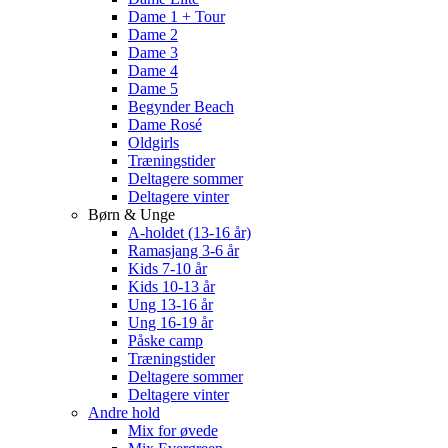
Dame 1 + Tour
Dame 2
Dame 3
Dame 4
Dame 5
Begynder Beach
Dame Rosé
Oldgirls
Træningstider
Deltagere sommer
Deltagere vinter
Børn & Unge
A-holdet (13-16 år)
Ramasjang 3-6 år
Kids 7-10 år
Kids 10-13 år
Ung 13-16 år
Ung 16-19 år
Påske camp
Træningstider
Deltagere sommer
Deltagere vinter
Andre hold
Mix for øvede