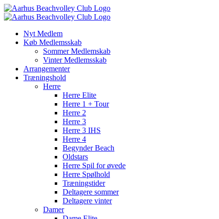
Skip
to
content
Nyt Medlem
Køb Medlemsskab
Sommer Medlemskab
Vinter Medlemsskab
Arrangementer
Træningshold
Herre
Herre Elite
Herre 1 + Tour
Herre 2
Herre 3
Herre 3 IHS
Herre 4
Begynder Beach
Oldstars
Herre Spil for øvede
Herre Spølhold
Træningstider
Deltagere sommer
Deltagere vinter
Damer
Dame Elite