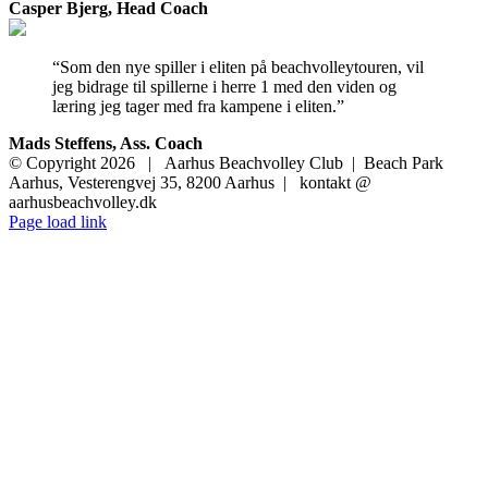
Casper Bjerg, Head Coach
“Som den nye spiller i eliten på beachvolleytouren, vil
jeg bidrage til spillerne i herre 1 med den viden og
læring jeg tager med fra kampene i eliten.”
Mads Steffens, Ass. Coach
© Copyright
2026 | Aarhus Beachvolley Club | Beach Park
Aarhus, Vesterengvej 35, 8200 Aarhus | kontakt @
aarhusbeachvolley.dk
E-
Facebook
Instagram
Spotify
YouTube
Page load link
mail
Go
to
Top