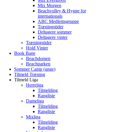
Mix Evergreen
Mix Morgen
Beachvolley & Hygge for
internationals
ABC Medlemsgruppe
Træningstider
Deltagere sommer
Deltagere vinter
Træningstider
Hold Vinter
Book Bane
Beachdomen
Beachparken
Sommer Camp (unge)
Tilmeld Træning
Tilmeld Liga
Herreliga
Tilmelding
Rangliste
Dameliga
Tilmelding
Rangliste
Mixliga
Tilmelding
Rangliste