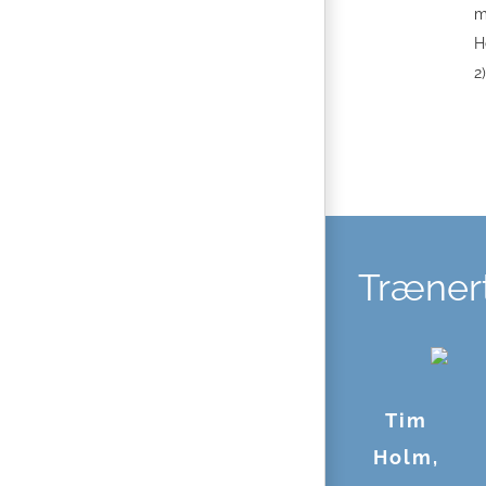
m
H
2)
Træner
Tim
Holm,