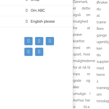
Danmark,
Ønsker
er dette
du
Om ABC
også en
at
English please
mulighed
træne
for at
flere
prøve
gange
kræfter
ugentli
E-
Facebook
Instagram
mail
med en
kan
Spotify
YouTube
sport, hvor
du
mulighederne
suppler
for at nå til
med
tops er
herre
gode og
2
ikke
trænin
umulige. I
om
Aarhus har
torsdag
vi bl.a.