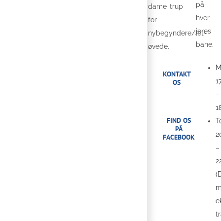
på
dame trup
hver
for
jeres
nybegyndere/let-
bane.
øvede.
M
KONTAKT
1
OS
–
1
FIND OS
T
PÅ
2
FACEBOOK
–
2
(
m
e
t