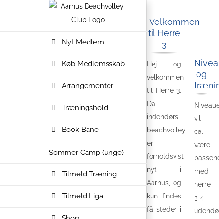
Skip
to
Velkommen
til Herre
content
Nyt Medlem
3
Nivea
Køb Medlemsskab
Hej og
og
velkommen
træni
Arrangementer
til Herre 3.
Da
Niveaue
Træningshold
indendørs
vil
Book Bane
beachvolley
ca.
er
være
Sommer Camp (unge)
forholdsvist
passen
nyt i
med
Tilmeld Træning
Aarhus, og
herre
Tilmeld Liga
kun findes
3-4
få steder i
udendør
Shop