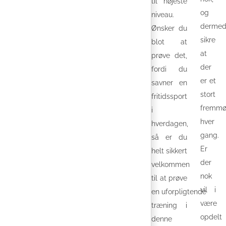
til højeste
og
niveau.
derme
Ønsker du
sikre
blot at
at
prøve det,
der
fordi du
er et
savner en
stort
fritidssport
fremm
i
hver
hverdagen,
gang.
så er du
Er
helt sikkert
der
velkommen
nok
til at prøve
vil i
en uforpligtende
være
træning i
opdelt
denne