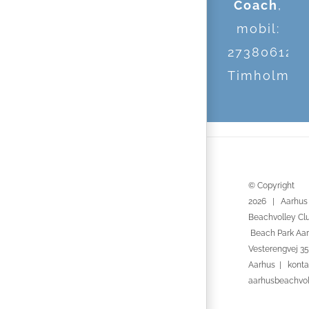
Coach
,
mobil:
27380612
Timholmni
© Copyright
2026 | Aarhus
Beachvolley Cl
Beach Park Aar
Vesterengvej 35
Aarhus | konta
aarhusbeachvo