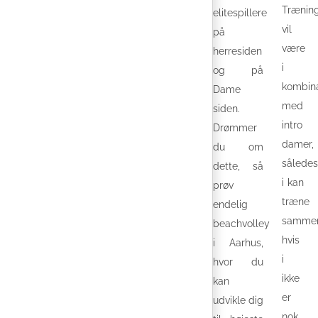
Trænin
elitespillere
vil
på
være
herresiden
i
og på
kombina
Dame
med
siden.
intro
Drømmer
damer,
du om
således
dette, så
i kan
prøv
træne
endelig
samme
beachvolley
hvis
i Aarhus,
i
hvor du
ikke
kan
er
udvikle dig
nok,