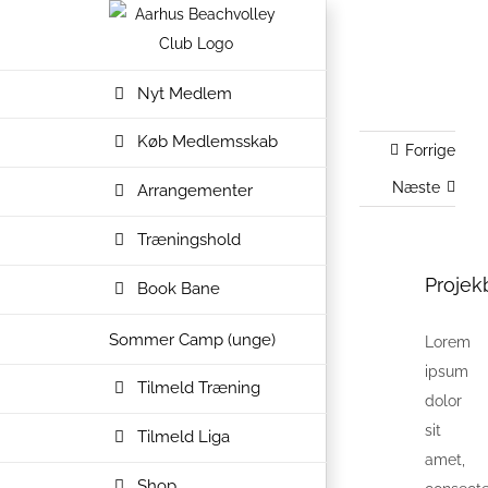
Skip
to
content
Nyt Medlem
Køb Medlemsskab
Forrige
Næste
Arrangementer
Træningshold
Projek
View
Book Bane
Larger
Sommer Camp (unge)
Lorem
Image
ipsum
Tilmeld Træning
dolor
sit
Tilmeld Liga
amet,
Shop