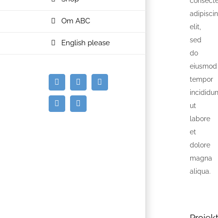
consecte
adipisci
Om ABC
elit,
sed
English please
do
eiusmod
tempor
E-
Facebook
Instagram
incididun
mail
ut
Spotify
YouTube
labore
et
dolore
magna
aliqua.
Projekt