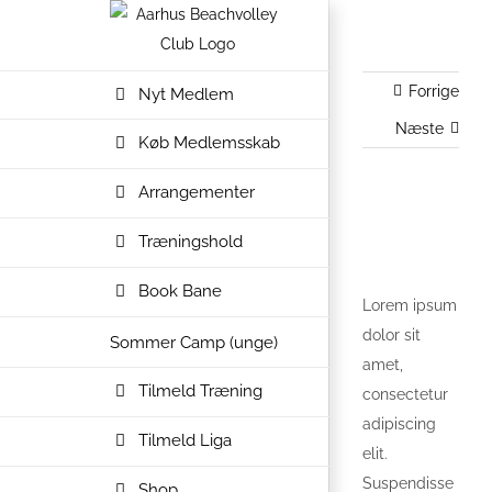
Skip
to
content
Forrige
Nyt Medlem
Næste
Køb Medlemsskab
Arrangementer
View
Træningshold
Larger
Image
Book Bane
Lorem ipsum
dolor sit
Sommer Camp (unge)
amet,
Tilmeld Træning
consectetur
adipiscing
Tilmeld Liga
elit.
Suspendisse
Shop