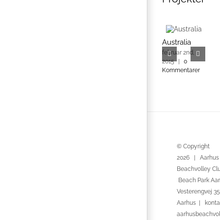
Australia
A
februar 2nd,
f
2015
|
0
2
Kommentarer
© Copyright
2026 | Aarhus
Beachvolley Cl
Beach Park Aar
Vesterengvej 35
Aarhus | konta
aarhusbeachvo