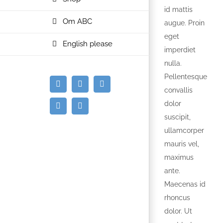
id mattis
Om ABC
augue. Proin
eget
English please
imperdiet
nulla.
Pellentesque
E-
Facebook
Instagram
convallis
mail
dolor
Spotify
YouTube
suscipit,
ullamcorper
mauris vel,
maximus
ante.
Maecenas id
rhoncus
dolor. Ut