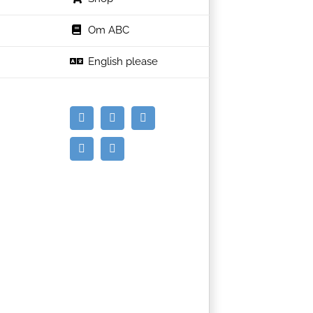
Om ABC
English please
E-
Facebook
Instagram
mail
Spotify
YouTube