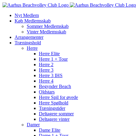
Skip
to
Nyt Medlem
content
Køb Medlemsskab
Sommer Medlemskab
Vinter Medlemsskab
Arrangementer
Træningshold
Herre
Herre Elite
Herre 1 + Tour
Herre 2
Herre 3
Herre 3 IHS
Herre 4
Begynder Beach
Oldstars
Herre Spil for øvede
Herre Spølhold
Træningstider
Deltagere sommer
Deltagere vinter
Damer
Dame Elite
Dame 1 + Tour