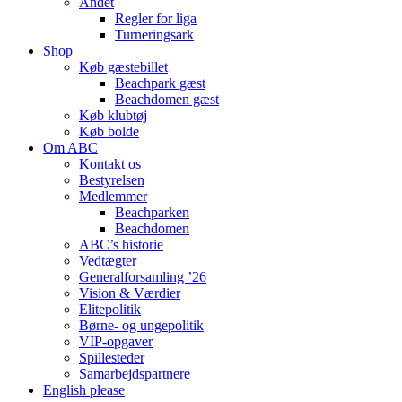
Andet
Regler for liga
Turneringsark
Shop
Køb gæstebillet
Beachpark gæst
Beachdomen gæst
Køb klubtøj
Køb bolde
Om ABC
Kontakt os
Bestyrelsen
Medlemmer
Beachparken
Beachdomen
ABC’s historie
Vedtægter
Generalforsamling ’26
Vision & Værdier
Elitepolitik
Børne- og ungepolitik
VIP-opgaver
Spillesteder
Samarbejdspartnere
English please