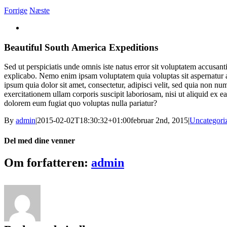
E-
Facebook
Instagram
Spotify
YouTube
Forrige
Næste
mail
Se
større
billede
Beautiful South America Expeditions
Sed ut perspiciatis unde omnis iste natus error sit voluptatem accusan
explicabo. Nemo enim ipsam voluptatem quia voluptas sit aspernatur a
ipsum quia dolor sit amet, consectetur, adipisci velit, sed quia no
exercitationem ullam corporis suscipit laboriosam, nisi ut aliquid ex 
dolorem eum fugiat quo voluptas nulla pariatur?
By
admin
|
2015-02-02T18:30:32+01:00
februar 2nd, 2015
|
Uncategori
Del med dine venner
Facebook
X
Pinterest
Vk
E-
Om forfatteren:
admin
mail