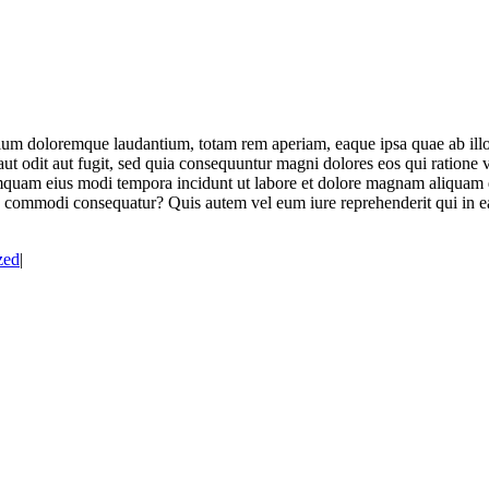
tium doloremque laudantium, totam rem aperiam, eaque ipsa quae ab illo in
ut odit aut fugit, sed quia consequuntur magni dolores eos qui ratione
n numquam eius modi tempora incidunt ut labore et dolore magnam aliqua
ea commodi consequatur? Quis autem vel eum iure reprehenderit qui in ea
zed
|