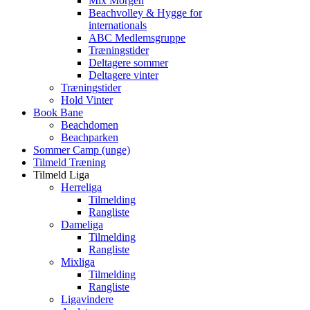
Mix Morgen
Beachvolley & Hygge for
internationals
ABC Medlemsgruppe
Træningstider
Deltagere sommer
Deltagere vinter
Træningstider
Hold Vinter
Book Bane
Beachdomen
Beachparken
Sommer Camp (unge)
Tilmeld Træning
Tilmeld Liga
Herreliga
Tilmelding
Rangliste
Dameliga
Tilmelding
Rangliste
Mixliga
Tilmelding
Rangliste
Ligavindere