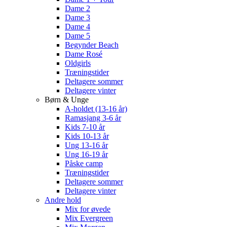
Dame 2
Dame 3
Dame 4
Dame 5
Begynder Beach
Dame Rosé
Oldgirls
Træningstider
Deltagere sommer
Deltagere vinter
Børn & Unge
A-holdet (13-16 år)
Ramasjang 3-6 år
Kids 7-10 år
Kids 10-13 år
Ung 13-16 år
Ung 16-19 år
Påske camp
Træningstider
Deltagere sommer
Deltagere vinter
Andre hold
Mix for øvede
Mix Evergreen