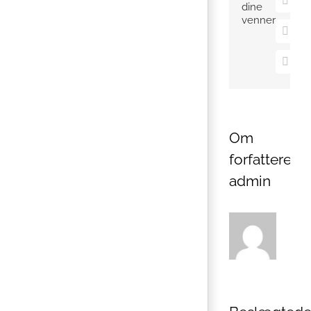
Pinter
dine
venner
Vk
E-
mail
Om
forfatteren:
admin