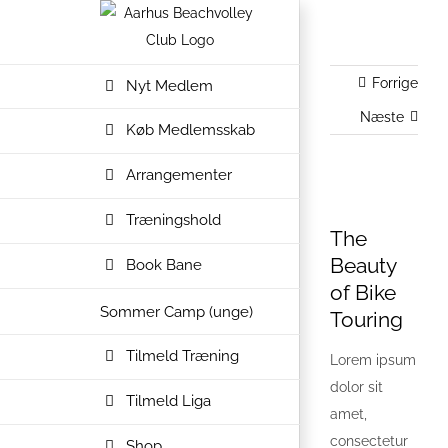
Skip
to
content
Forrige
Nyt Medlem
Næste
Køb Medlemsskab
Arrangementer
Se
Træningshold
større
The
billede
Beauty
Book Bane
of Bike
Sommer Camp (unge)
Touring
Tilmeld Træning
Lorem ipsum
dolor sit
Tilmeld Liga
amet,
consectetur
Shop