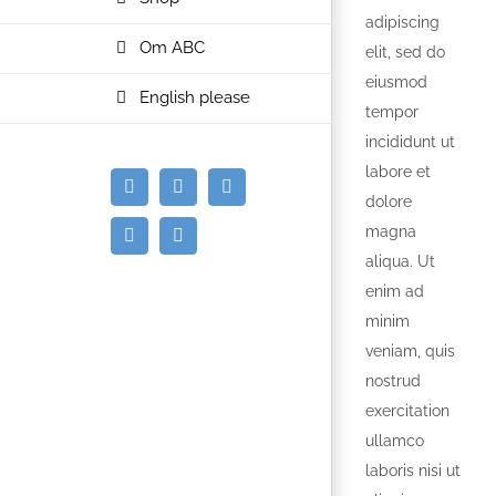
adipiscing
Om ABC
elit, sed do
eiusmod
English please
tempor
incididunt ut
labore et
E-
Facebook
Instagram
dolore
mail
magna
Spotify
YouTube
aliqua. Ut
enim ad
minim
veniam, quis
nostrud
exercitation
ullamco
laboris nisi ut