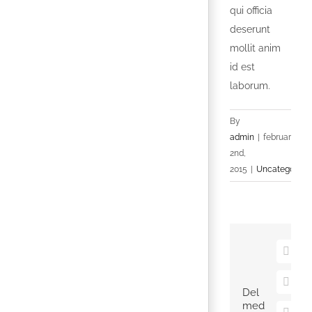
qui officia
deserunt
mollit anim
id est
laborum.
By
admin
|
februar
2nd,
2015
|
Uncategorize
Faceb
X
Del
med