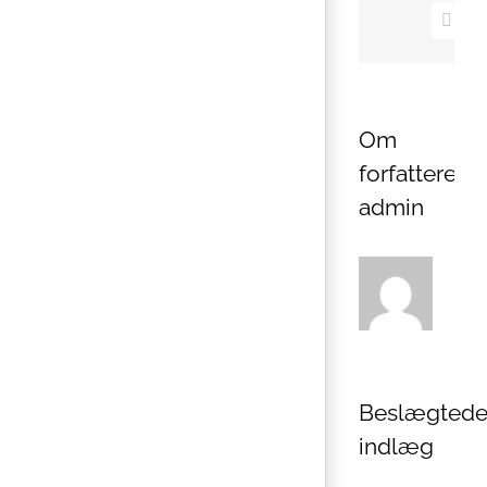
E-
mail
Om
forfatteren:
admin
Beslægted
indlæg