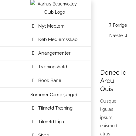
Skip
to
content
Forrige
Nyt Medlem
Næste
Køb Medlemsskab
Arrangementer
Se
Træningshold
større
Donec Id
billede
Arcu
Book Bane
Quis
Sommer Camp (unge)
Quisque
Tilmeld Træning
ligulas
ipsum,
Tilmeld Liga
euismod
atras
Shop