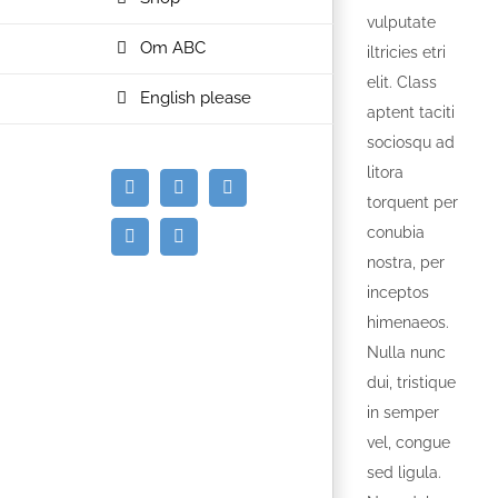
vulputate
Om ABC
iltricies etri
elit. Class
English please
aptent taciti
sociosqu ad
litora
E-
Facebook
Instagram
torquent per
mail
conubia
Spotify
YouTube
nostra, per
inceptos
himenaeos.
Nulla nunc
dui, tristique
in semper
vel, congue
sed ligula.