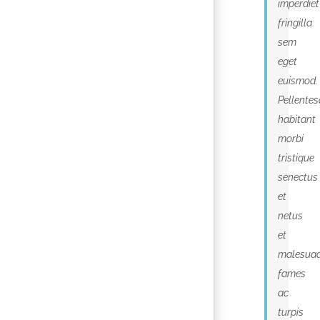
imperdiet
fringilla
sem
eget
euismod.
Pellente
habitant
morbi
tristique
senectus
et
netus
et
malesua
fames
ac
turpis