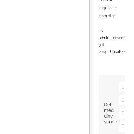
dignissim
pharetra.
By
admin
|
november
3rd,
2014
|
Uncategorize
Faceb
X
Del
med
Pinter
dine
venner
Vk