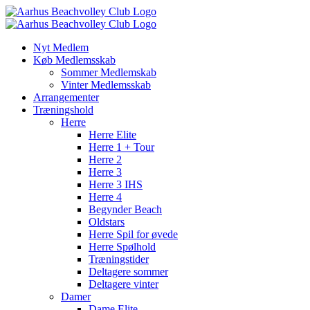
Skip
to
content
Nyt Medlem
Køb Medlemsskab
Sommer Medlemskab
Vinter Medlemsskab
Arrangementer
Træningshold
Herre
Herre Elite
Herre 1 + Tour
Herre 2
Herre 3
Herre 3 IHS
Herre 4
Begynder Beach
Oldstars
Herre Spil for øvede
Herre Spølhold
Træningstider
Deltagere sommer
Deltagere vinter
Damer
Dame Elite