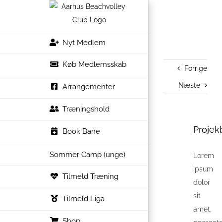
Skip
to
content
Nyt Medlem
Køb Medlemsskab
Forrige
Næste
Arrangementer
Træningshold
Projek
View
Book Bane
Larger
Sommer Camp (unge)
Lorem
Image
ipsum
Tilmeld Træning
dolor
sit
Tilmeld Liga
amet,
Shop