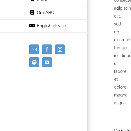
consecte
adipisci
Om ABC
elit,
sed
English please
do
eiusmod
tempor
E-
Facebook
Instagram
incididun
mail
ut
Spotify
YouTube
labore
et
dolore
magna
aliqua.
Projekt