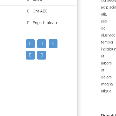
consecte
adipisci
Om ABC
elit,
sed
English please
do
eiusmod
tempor
E-
Facebook
Instagram
incididun
mail
ut
Spotify
YouTube
labore
et
dolore
magna
aliqua.
Projekt