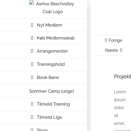
Skip
to
content
Nyt Medlem
Køb Medlemsskab
Forrige
Næste
Arrangementer
Træningshold
Projek
View
Book Bane
Larger
Sommer Camp (unge)
Lorem
Image
ipsum
Tilmeld Træning
dolor
sit
Tilmeld Liga
amet,
Shop